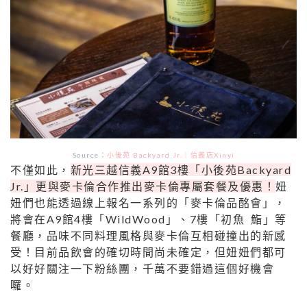
Source：
小後苑 Backyard Jr.｜信義店Xinyi
不僅如此，
新光三越信義A9館3樓「小後苑Backyard
Jr.」更與麥卡倫合作推出麥卡倫專屬套餐及優惠！
妞
妞們也能透過線上報名一系列的「麥卡倫品酩會」，
將會在A9館4樓「WildWood」、7樓「初魚 鮨」等
餐廳，品味不同料理風格與麥卡倫互相碰撞出的新感
受！目前品飲會的確切時間尚未確定，但妞妞們都可
以好好關注一下粉絲團，千萬不要錯過這個好機會
囉。