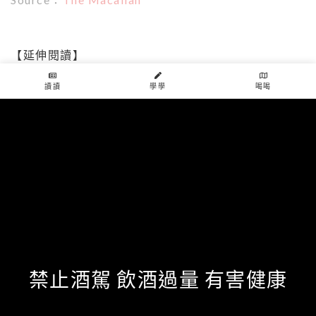
【延伸閱讀】
5款女孩入門威士忌大推薦！選日威至少對一半，奶油
香、清甜味在酒體內都能喝到
讀讀
學學
喝喝
雪莉桶正夯！特選5款女孩2020必買的雪莉威士忌，
淡淡的太妃糖、莓果香氣順口好喝
5支淡煙燻卻富有果香的威士忌推薦！父親節就決定跟
爸爸小酌一晚，女兒也能輕鬆喝！
5招威士忌入門秘訣！一次搞懂花果香多重風味、超帥
氣酒吧點酒方式，新手趕緊筆記！
tags
麥卡倫
The Macallan RED Collection Bar
禁止酒駕 飲酒過量 有害健康
新光三越A9
麥卡倫The Red Collection
麥卡倫Double Cask雙雪莉桶12/15/18年