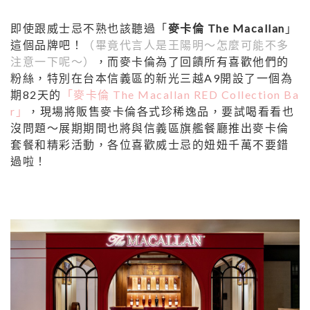
即使跟威士忌不熟也該聽過「
麥卡倫 The Macallan
」
這個品牌吧！
（畢竟代言人是王陽明～怎麼可能不多
注意一下呢～）
，而麥卡倫為了回饋所有喜歡他們的
粉絲，特別在台本信義區的新光三越A9開設了一個為
期82天的
「麥卡倫 The Macallan RED Collection Ba
r」
，現場將販售麥卡倫各式珍稀逸品，要試喝看看也
沒問題～展期期間也將與信義區旗艦餐廳推出麥卡倫
套餐和精彩活動，各位喜歡威士忌的妞妞千萬不要錯
過啦！