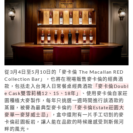
從3月4日至5月10日的「麥卡倫 The Macallan RED
Collection Bar」，也將在現場販售麥卡倫的經典酒
款，包括走入台灣人日常餐桌經典酒款
「麥卡倫Doubl
e Cask雙雪莉桶12、15、18年」
、使用麥卡倫自家莊
園種植大麥製作，每年只挑選一週時間進行該酒款的
蒸餾，被譽為最典型麥卡倫的
「麥卡倫Estate莊園大
麥單一麥芽威士忌」
，盒中還附有一片手工切割的麥
卡倫莊園板岩，讓人能在品飲的時候邊感受到斯佩河
畔的風光。