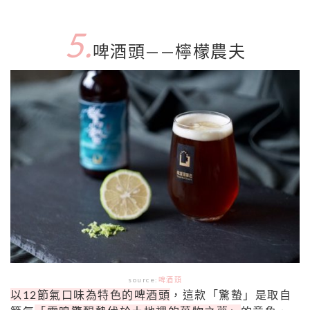
5.
啤酒頭——檸檬農夫
source:
啤酒頭
以12節氣口味為特色的啤酒頭
，這款「驚蟄」是取自