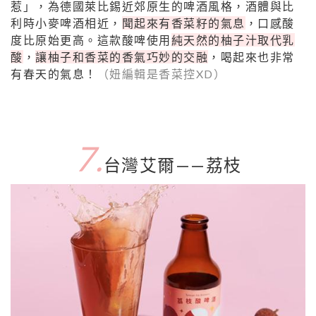
惹」，為德國萊比錫近郊原生的啤酒風格，酒體與比
利時小麥啤酒相近，
聞起來有香菜籽的氣息
，口感酸
度比原始更高。這款酸啤使用
純天然的柚子汁取代乳
酸
，
讓柚子和香菜的香氣巧妙的交融
，喝起來也非常
有春天的氣息！
（妞編輯是香菜控XD）
7.
台灣艾爾——荔枝