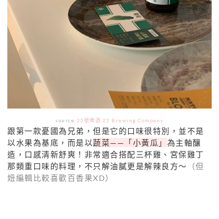
source:
23號啤酒 23 Brewing Company
跟第一款憂國為兄弟，但是它的口味很特別，並不是
以水果為基底，而是以
蔬菜——「小黃瓜」
為主軸釀
造，口感清新舒爽！非常適合搭配三杯雞、宮保雞丁
那類重口味的料理，不只解油膩更是解辣良方～
（但
妞編輯比較喜歡百香果XD）