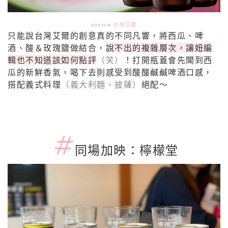
source:
台灣艾爾
只能說台灣艾爾的創意真的不同凡響，將西瓜、啤
酒、酸＆玫瑰鹽做結合，
說不出的複雜層次，讓妞編
輯也不知道該如何點評
（笑）
！打開瓶蓋會先聞到西
瓜的新鮮香氣，喝下去則感受到酸酸鹹鹹啤酒口感，
搭配義式料理
（義大利麵、披薩）
絕配～
＃
同場加映：檸檬堂