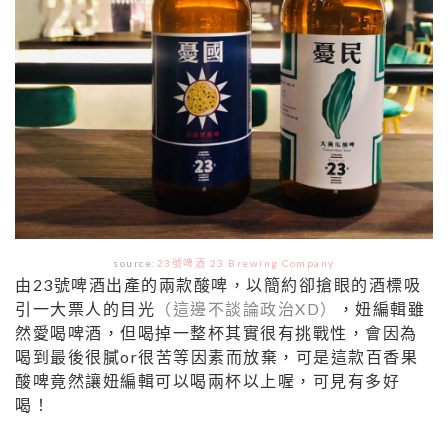
source:
23號啤酒 23 Brewing Company
由23號啤酒出產的兩款酸啤，以簡約卻搶眼的酒標吸
引一大票人的目光
（這邊不談論政治XD）
，妞編輯雖
然愛喝啤酒，但喝掉一整杯其實很有挑戰性，會因為
喝到最後很膩or很苦等因素而放棄，可是這款百香果
酸啤竟然讓妞編輯可以喝兩杯以上喔，可見有多好
喝！