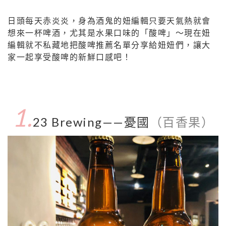
日頭每天赤炎炎，身為酒鬼的妞編輯只要天氣熱就會
想來一杯啤酒，尤其是水果口味的「酸啤」～現在妞
編輯就不私藏地把酸啤推薦名單分享給妞妞們，讓大
家一起享受酸啤的新鮮口感吧！
1.
23 Brewing——憂國
（百香果）