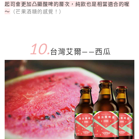
起司會更加凸顯酸啤的層次，純飲也是相當適合的喔
～
（芒果酒糖的感覺！）
10.
台灣艾爾——西瓜