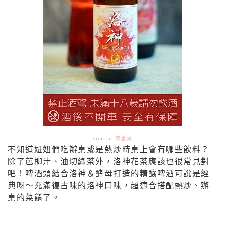
source:
啤酒頭
不知道妞妞們吃辦桌或是熱炒時桌上會有哪些飲料？
除了芭柳汁、油切綠茶外，洛神花茶應該也很常見對
吧！啤酒頭結合洛神＆酵母打造的精釀啤酒可說是經
典呀～充滿復古味的洛神口味，超適合搭配熱炒、辦
桌的菜餚了。