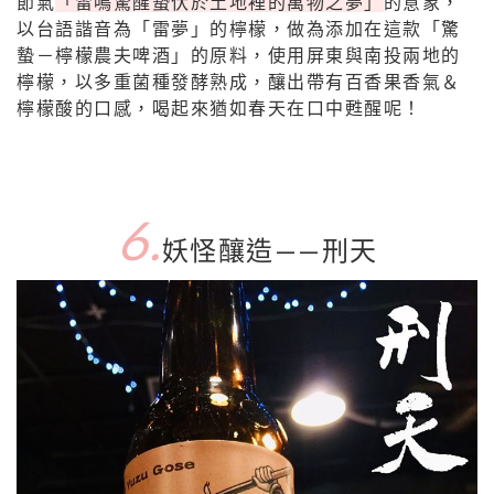
節氣
「雷鳴驚醒蟄伏於土地裡的萬物之夢」
的意象，
以台語諧音為「雷夢」的檸檬，做為添加在這款「驚
蟄－檸檬農夫啤酒」的原料，使用屏東與南投兩地的
檸檬，以多重菌種發酵熟成，釀出帶有百香果香氣＆
檸檬酸的口感，喝起來猶如春天在口中甦醒呢！
6.
妖怪釀造——刑天