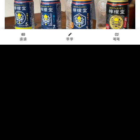
讀讀
學學
喝喝
source:
lemondo
這款是沙瓦基底，雖然不是上面所講到的酸啤，但酸
酸的口感、超夯的人氣很適合當作同場加映來推薦給
妞妞們！檸檬堂以新鮮檸檬為原料，還有
分酸甜度
（嗜甜就喝蜂蜜檸檬，喜歡酸到皺眉就選9%鬼檸
檬）
，之前只能在日本才買得到，現在全台灣都有
囉！
以上10款台灣的精釀酸啤，妞妞們最喜歡哪一款呢？