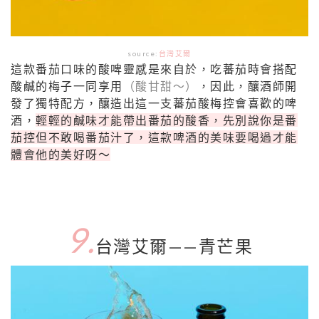
source:
台灣艾爾
這款番茄口味的酸啤靈感是來自於，吃蕃茄時會搭配
酸鹹的梅子一同享用
（酸甘甜～）
，因此，釀酒師開
發了獨特配方，釀造出這一支蕃茄酸梅控會喜歡的啤
酒，
輕輕的鹹味才能帶出番茄的酸香，先別說你是番
茄控但不敢喝番茄汁了，這款啤酒的美味要喝過才能
體會他的美好呀～
9.
台灣艾爾——青芒果