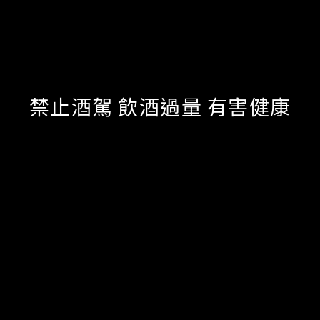
讓我們喝酸啤，一起對抗炎熱的夏天吧！
（握拳）
【延伸閱讀】
7-11水果酒大賞！盤點「臺虎精釀」、「冰結」等5款
少女們絕對會喜歡的酸甜酒
沙嗲三重奏超驚豔！新加坡街頭小吃搭上台灣精釀啤
禁止酒駕 飲酒過量 有害健康
酒迸出意想不到的美味
吃大餐就是要配啤酒呀！北部特搜4間「精釀啤酒」餐
廳，多種風味絕不怕喝不夠
「金色三麥」、「臺虎精釀」過年圍爐絕配的限定新
春啤酒，福氣滿滿一整年！
tags
台灣精釀
啤酒頭
23精釀
台灣艾爾
酸啤推薦
share