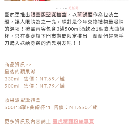
source:
妞新聞
臺虎更推出
限量版聖誕禮盒
，以
薑餅屋
作為包裝主
題，讓人眼睛為之一亮，絕對是今年交換禮物最吸睛
的選項！禮盒內容包含3罐500ml酒款及1個臺虎曲線
杯，只在臺虎旗下門市期間限定推出！妞妞們趕緊手
刀購入送給身邊的酒鬼朋友吧！！
商品資訊>>
最後的蘋果派
330ml 售價：NT.69／罐
500ml 售價：NT.79／罐
蘋果派聖誕禮盒
500l*3罐+曲線杯*1 售價：NT.650／組
更多資訊及內容請上
臺虎精釀粉絲專頁