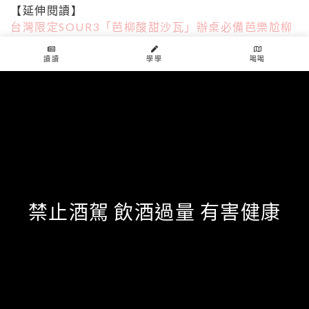
【延伸閱讀】
台灣限定SOUR3「芭柳酸甜沙瓦」辦桌必備芭樂尬柳
橙！設計給少女的3%微醺
讀讀
學學
喝喝
叫醒我，再弄倒我？！微醺著清醒的「咖啡調酒」，
美酒＋咖啡的迷人風味令人上癮
不正經聖誕節交換禮物！超大Enter鍵、寧采臣竹製背
包等讓你成為全場最搞怪冠軍！
tags
交換禮物
微醺
甜點
喝的啤酒
蘋果派
禁止酒駕 飲酒過量 有害健康
share