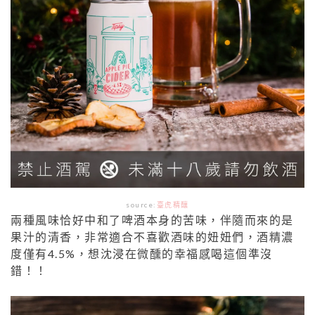
source:
臺虎精釀
兩種風味恰好中和了啤酒本身的苦味，伴隨而來的是
果汁的清香，非常適合不喜歡酒味的妞妞們，酒精濃
度僅有4.5%，想沈浸在微醺的幸福感喝這個準沒
錯！！