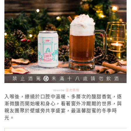
source:
臺虎精釀
入喉後，繚繞於口腔中溫暖、多層次的酸甜香氣，逐
漸微醺而開始暖和身心，看著窗外冷颼颼的世界，與
親友團聚於壁爐旁共享盛宴，最溫馨甜蜜的冬季時
光。