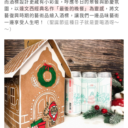
而酒標設計更藏有小彩蛋，呼應冬日的聚餐與節慶氛
圍，以
達文西經典名作「最後的晚餐」為靈感
，將文
藝復興時期的藝術品繪入酒標，讓我們一邊品味藝術
一邊享受人生吧！
（聖誕節這種日子就是要喝酒呀～
～）