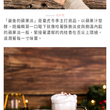
source:
妞新聞
「最後的蘋果派」是臺虎冬季主打商品，以蘋果汁發
酵，妞編輯第一口喝下就像咬
著酥脆派皮與飽滿內餡
的蘋果派一般，緊接著濃郁的肉桂香在舌尖上環繞，
滋潤著每
一寸味蕾。