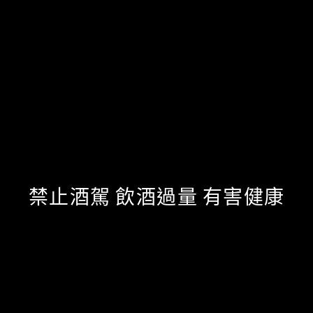
【延伸閱讀】
ROOM by Le Kief 全新菜單！打造「蔬食」餐酒饗
宴，推翻日常飲食習慣
「2020亞洲50大酒吧」台灣入選5間！Indulge榜上前
五名，這四間也不容覷
是酒吧也是柑仔店！「童裏心放感情」用彈珠汽水、
麵茶調酒，帶妞妞重拾童年美好回憶
亞洲首創汲飲雞尾酒「Draft Land」！單杯拿了就
禁止酒駕 飲酒過量 有害健康
走，下班續攤首戰就這裡
tags
妞新聞酒吧地圖
ROOM by Le Kief
BAR PUN
分子調酒
香水調酒