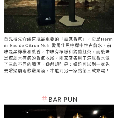
首先得先介紹這瓶最重要的「靈感香氛」，它是Herm
ès Eau de Citron Noir 愛馬仕黑檸檬中性古龍水，前
味是黑檸檬和薰香，中味有檸檬和錫蘭紅茶，而後味
是癒創木療癒的香氣收尾，兩家店各用了這瓶香水做
了三款不同的調酒，遊戲規則是：妞妞可以到一家先
去嚐過前兩款雞尾酒，才能到另一家點第三款來喝！
＃
BAR PUN