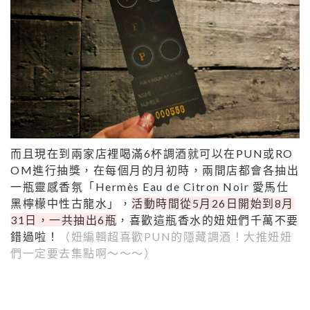
而且現在到兩家店裡喝滿6杯調酒就可以在PUN或RO
OM進行抽獎，在每個月的月初時，兩間店都會各抽出
一瓶靈感香氛「Hermès Eau de Citron Noir 愛馬仕
黑檸檬中性古龍水」，
活動時間從5月26日開始到8月
31日，一共抽出6瓶
，喜歡這瓶香水的妞妞們千萬不要
錯過啦！
（妞編輯超喜歡PUN的隱藏調酒！大推妞妞
們一定要去集點啊～～～）