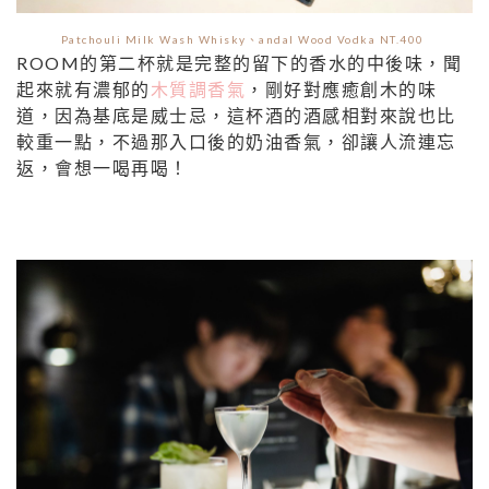
Patchouli Milk Wash Whisky、andal Wood Vodka NT.400
ROOM的第二杯就是完整的留下的香水的中後味，聞
起來就有濃郁的
木質調香氣
，剛好對應癒創木的味
道，因為基底是威士忌，這杯酒的酒感相對來說也比
較重一點，不過那入口後的奶油香氣，卻讓人流連忘
返，會想一喝再喝！