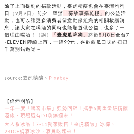
除了上面提到的捐款活動，臺虎精釀也會在臺灣狗狗
日
（9月9日）
前夕，舉辦
「
募故事捐乾糧」
的公益活
動，也可以讓更多消費者留意動保組織的相關救護消
息，讓大家在喝酒的同時也能順道做公益，
也多了一
個理由喝酒！
（誤）
「臺虎瓜啤狗」
將於
8
月
8
日
全台
7
-ELEVEN陸續上市，一罐99元，喜歡西瓜口味的妞妞
千萬別錯過呦～
source:臺虎精釀、
Pixabay
【延伸閱讀】
一年一度「啤客市集」強勢回歸！攜手5間重量級精釀
酒廠，現場還有DJ嗨爆週末！
大人系冰品！7-11獨家販售「臺虎精釀」冰棒、
24ICE調酒冰沙，酒鬼吃起來！