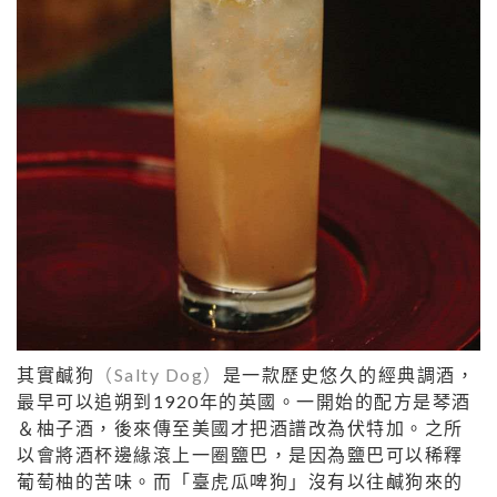
其實鹹狗
（
Salty Dog
）
是一款歷史悠久的經典調酒，
最早可以追朔到
1920
年的英國。一開始的配方是琴酒
＆柚子酒，後來傳至美國才把酒譜改為伏特加。之所
以會將酒杯邊緣滾上一圈鹽巴，是因為鹽巴可以稀釋
葡萄柚的苦味。而「臺虎瓜啤狗」沒有以往鹹狗來的