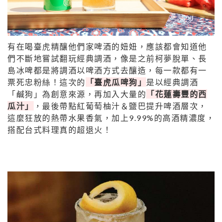
有在喝臺虎精釀他們家啤酒的妞妞，應該都會知道他
們不斷地嘗試翻玩經典調酒，像是之前
柯夢脫單、長
島冰啤都是將調酒以啤酒方式去釀造，每一款都有一
票死忠粉絲！這次的
「臺虎瓜啤狗」
是以經典調酒
「鹹狗」為創意來源，再加入大量的
「花蓮壽豐的西
瓜汁」
，最後帶點紅葡萄柚汁＆鹽巴提升啤酒層次，
這麼狂放的熱帶水果香氣，加上9.99%的高酒精濃度，
搭配台式料理真的超退火！