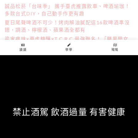
誠品松菸「台味季」 攜手臺虎推露飲車、啤酒瑜珈！
多款台式DIY，自己動手作更有趣
夏日尾聲啤酒不可少！烤肉解油膩配這16款啤酒準沒
錯，調酒、檸檬酒、蘋果酒全都有
梁家瘋味×臺虎精釀×T.C.R.C.最強聯名！「賤男醋女
酸啤酒」＆松露蘿蔔糕絕配
讀讀
學學
喝喝
熱辣夏天就要喝檸檬沙瓦！盤點5大超人氣酒款，臺虎
果汁含量爆表、台味包裝超吸睛！
tags
臺虎精釀
9.99
公益活動
經典調酒
鹹狗
禁止酒駕 飲酒過量 有害健康
share